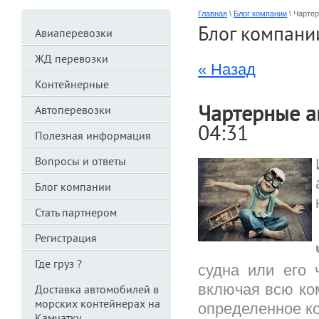
Главная
\
Блог компании
\
Чартер
Блог компани
Авиаперевозки
ЖД перевозки
« Назад
Контейнерные
Чартерные а
Автоперевозки
04:31
Полезная информация
Вопросы и ответы
Блог компании
Стать партнером
Регистрация
Где груз ?
судна или его 
включая всю ко
Доставка автомобилей в
морских контейнерах на
определенное ко