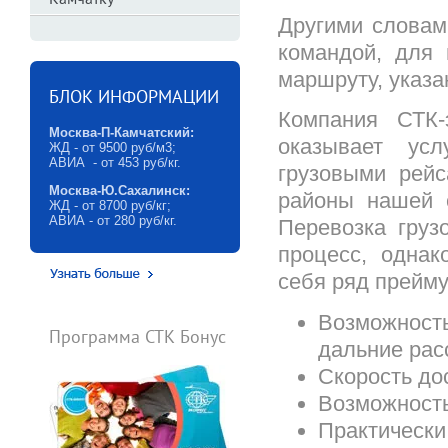
Камчатку
Другими словам
командой, для 
маршруту, указа
БЛОК ИНФОРМАЦИИ
Компания СТК-
Москва-П-Камчатский:
оказывает усл
ЖД - от 9500 руб/м3;
АВИА - от 453 руб/кг.
грузовыми рейс
Москва-Ю.Сахалинск:
районы нашей с
ЖД - от 8700 руб/кг;
АВИА - от 280 руб/кг.
Перевозка груз
процесс, однак
себя ряд прейму
Возможность
Программа СТК Бонус
дальние рас
Скорость до
Возможность
Практически