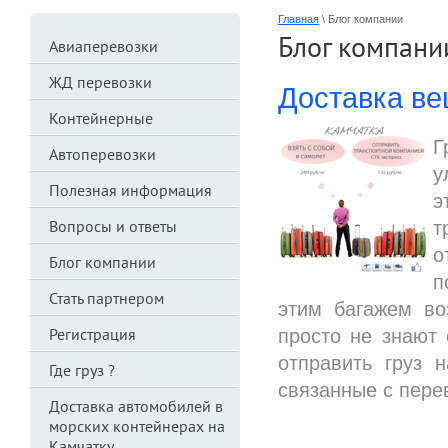
Главная
\
Блог компании
Блог компани
Авиаперевозки
ЖД перевозки
Доставка ве
Контейнерные
Г
Автоперевозки
у
Полезная информация
э
т
Вопросы и ответы
о
Блог компании
п
Стать партнером
этим багажем во
просто не знают
Регистрация
отправить груз 
Где груз ?
связанные с пере
Доставка автомобилей в
морских контейнерах на