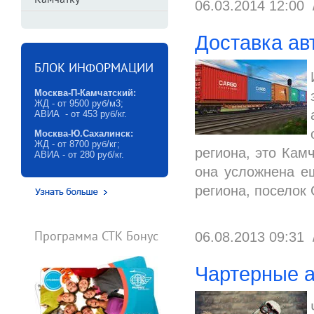
Камчатку
06.03.2014 12:00
Доставка ав
БЛОК ИНФОРМАЦИИ
Москва-П-Камчатский:
ЖД - от 9500 руб/м3;
АВИА - от 453 руб/кг.
Москва-Ю.Сахалинск:
ЖД - от 8700 руб/кг;
региона, это Кам
АВИА - от 280 руб/кг.
она усложнена ещ
региона, поселок 
Программа СТК Бонус
06.08.2013 09:31
Чартерные а